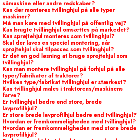
såmaskine eller andre redskaber?
Kan der monteres tvillinghjul på alle typer
maskiner?
Må man køre med tvillinghjul på offentlig vej?
Kan brugte tvillinghjul omsættes på markedet?
Kan sprøjtehjul monteres som tvillinghjul?
Skal der laves en speciel montering, når
sprøjtehjul skal tilpasses som tvillinghjul?
Er det en god løsning at bruge sprøjtehjul som
tvillinghjul?
Kan man montere tvillinghjul på forhjul på alle
typer/fabrikater af traktorer?
Hvilken type/fabrikat tvillinghjul er stærkest?
Kan tvillinghjul males i traktorens/maskinens
farve?
Er tvillinghjul bedre end store, brede
lavprofilhjul?
Er store brede lavprofilhjul bedre end tvillinghjul?
Hvordan er fremkommeligheden med tvillinghjul?
Hvordan er fremkommeligheden med store brede
lavprofilhjul?