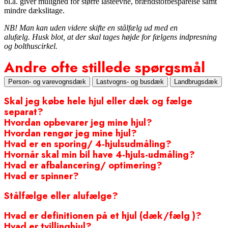
bl.a. giver mulighed for større lasteevne, brændstofbesparelse samt
mindre dækslitage.
NB! Man kan uden videre skifte en stålfælg ud med en
alufælg.
Husk blot, at der skal tages højde for fælgens indpresning
og bolthuscirkel.
Andre ofte stillede spørgsmål
Person- og varevognsdæk
Lastvogns- og busdæk
Landbrugsdæk
Skal jeg købe hele hjul eller dæk og fælge
separat?
Hvordan opbevarer jeg mine hjul?
Hvordan rengør jeg mine hjul?
Hvad er en sporing/ 4-hjulsudmåling?
Hvornår skal min bil have 4-hjuls-udmåling?
Hvad er afbalancering/ optimering?
Hvad er spinner?
Stålfælge eller alufælge?
Hvad er definitionen på et hjul (dæk/fælg )?
Hvad er tvillinghjul?