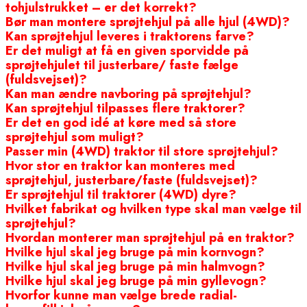
tohjulstrukket – er det korrekt?
Bør man montere sprøjtehjul på alle hjul (4WD)?
Kan sprøjtehjul leveres i traktorens farve?
Er det muligt at få en given sporvidde på
sprøjtehjulet til justerbare/ faste fælge
(fuldsvejset)?
Kan man ændre navboring på sprøjtehjul?
Kan sprøjtehjul tilpasses flere traktorer?
Er det en god idé at køre med så store
sprøjtehjul som muligt?
Passer min (4WD) traktor til store sprøjtehjul?
Hvor stor en traktor kan monteres med
sprøjtehjul, justerbare/faste (fuldsvejset)?
Er sprøjtehjul til traktorer (4WD) dyre?
Hvilket fabrikat og hvilken type skal man vælge til
sprøjtehjul?
Hvordan monterer man sprøjtehjul på en traktor?
Hvilke hjul skal jeg bruge på min kornvogn?
Hvilke hjul skal jeg bruge på min halmvogn?
Hvilke hjul skal jeg bruge på min gyllevogn?
Hvorfor kunne man vælge brede radial-