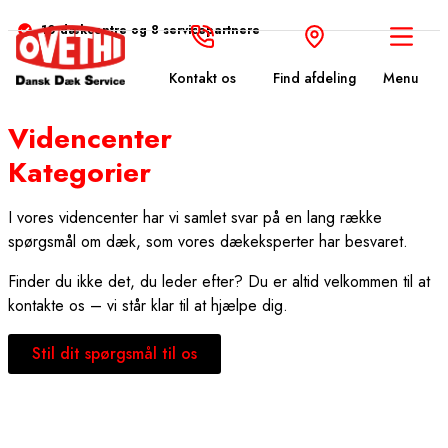
10 dækcentre og 8 servicepartnere
Kontakt os
Find afdeling
Menu
Videncenter
Kategorier
I vores videncenter har vi samlet svar på en lang række
spørgsmål om dæk, som vores dækeksperter har besvaret.
Finder du ikke det, du leder efter? Du er altid velkommen til at
kontakte os – vi står klar til at hjælpe dig.
Stil dit spørgsmål til os
Generelle spørgsmål om dæk
Vedligehold af dæk
Hvad siger loven?