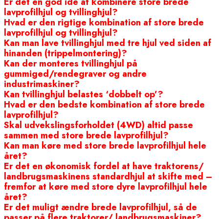
Er det en god idé at kombinere store brede
lavprofilhjul og tvillinghjul?
Hvad er den rigtige kombination af store brede
lavprofilhjul og tvillinghjul?
Kan man lave tvillinghjul med tre hjul ved siden af
hinanden (trippelmontering)?
Kan der monteres tvillinghjul på
gummiged/rendegraver og andre
industrimaskiner?
Kan tvillinghjul belastes ‘dobbelt op’?
Hvad er den bedste kombination af store brede
lavprofilhjul?
Skal udvekslingsforholdet (4WD) altid passe
sammen med store brede lavprofilhjul?
Kan man køre med store brede lavprofilhjul hele
året?
Er det en økonomisk fordel at have traktorens/
landbrugsmaskinens standardhjul at skifte med –
fremfor at køre med store dyre lavprofilhjul hele
året?
Er det muligt ændre brede lavprofilhjul, så de
passer på flere traktorer/ landbrugsmaskiner?