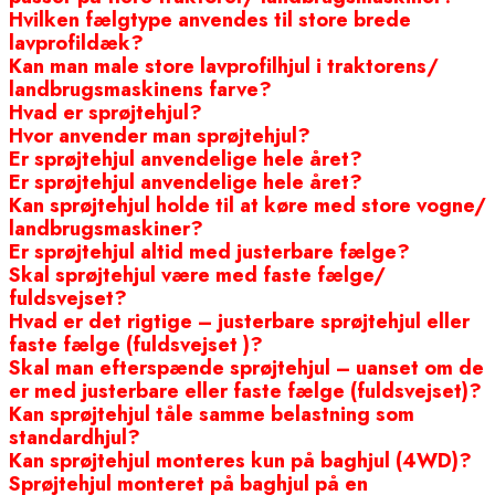
Hvilken fælgtype anvendes til store brede
lavprofildæk?
Kan man male store lavprofilhjul i traktorens/
landbrugsmaskinens farve?
Hvad er sprøjtehjul?
Hvor anvender man sprøjtehjul?
Er sprøjtehjul anvendelige hele året?
Er sprøjtehjul anvendelige hele året?
Kan sprøjtehjul holde til at køre med store vogne/
landbrugsmaskiner?
Er sprøjtehjul altid med justerbare fælge?
Skal sprøjtehjul være med faste fælge/
fuldsvejset?
Hvad er det rigtige – justerbare sprøjtehjul eller
faste fælge (fuldsvejset )?
Skal man efterspænde sprøjtehjul – uanset om de
er med justerbare eller faste fælge (fuldsvejset)?
Kan sprøjtehjul tåle samme belastning som
standardhjul?
Kan sprøjtehjul monteres kun på baghjul (4WD)?
Sprøjtehjul monteret på baghjul på en