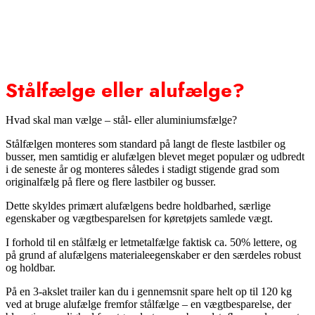
Sommerdæk, vinterdæk og helårsdæk
Forstå dit dæk
Om hjul
Gør det selv
Stålfælge eller alufælge?
Hvad skal man vælge – stål- eller aluminiumsfælge?
Stålfælgen monteres som standard på langt de fleste lastbiler og
busser, men samtidig er alufælgen blevet meget populær og udbredt
i de seneste år og monteres således i stadigt stigende grad som
originalfælg på flere og flere lastbiler og busser.
Dette skyldes primært alufælgens bedre holdbarhed, særlige
egenskaber og vægtbesparelsen for køretøjets samlede vægt.
I forhold til en stålfælg er letmetalfælge faktisk ca. 50% lettere, og
på grund af alufælgens materialeegenskaber er den særdeles robust
og holdbar.
På en 3-akslet trailer kan du i gennemsnit spare helt op til 120 kg
ved at bruge alufælge fremfor stålfælge – en vægtbesparelse, der