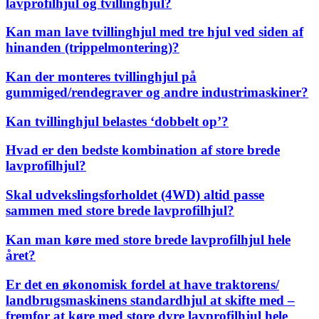
lavprofilhjul og tvillinghjul?
Kan man lave tvillinghjul med tre hjul ved siden af
hinanden (trippelmontering)?
Kan der monteres tvillinghjul på
gummiged/rendegraver og andre industrimaskiner?
Kan tvillinghjul belastes ‘dobbelt op’?
Hvad er den bedste kombination af store brede
lavprofilhjul?
Skal udvekslingsforholdet (4WD) altid passe
sammen med store brede lavprofilhjul?
Kan man køre med store brede lavprofilhjul hele
året?
Er det en økonomisk fordel at have traktorens/
landbrugsmaskinens standardhjul at skifte med –
fremfor at køre med store dyre lavprofilhjul hele