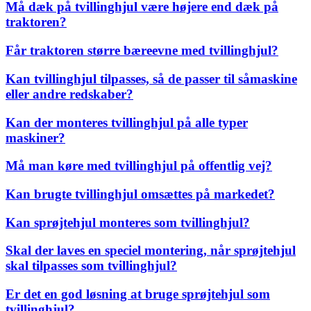
Må dæk på tvillinghjul være højere end dæk på
traktoren?
Får traktoren større bæreevne med tvillinghjul?
Kan tvillinghjul tilpasses, så de passer til såmaskine
eller andre redskaber?
Kan der monteres tvillinghjul på alle typer
maskiner?
Må man køre med tvillinghjul på offentlig vej?
Kan brugte tvillinghjul omsættes på markedet?
Kan sprøjtehjul monteres som tvillinghjul?
Skal der laves en speciel montering, når sprøjtehjul
skal tilpasses som tvillinghjul?
Er det en god løsning at bruge sprøjtehjul som
tvillinghjul?