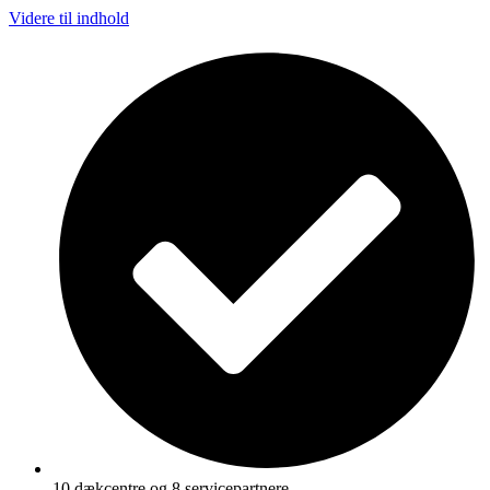
Videre til indhold
10 dækcentre og 8 servicepartnere