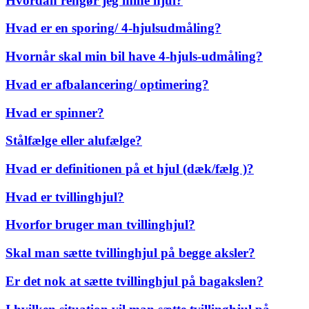
Hvordan rengør jeg mine hjul?
Hvad er en sporing/ 4-hjulsudmåling?
Hvornår skal min bil have 4-hjuls-udmåling?
Hvad er afbalancering/ optimering?
Hvad er spinner?
Stålfælge eller alufælge?
Hvad er definitionen på et hjul (dæk/fælg )?
Hvad er tvillinghjul?
Hvorfor bruger man tvillinghjul?
Skal man sætte tvillinghjul på begge aksler?
Er det nok at sætte tvillinghjul på bagakslen?