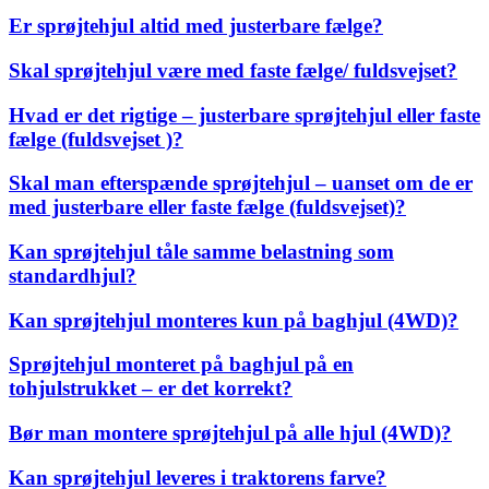
Er sprøjtehjul altid med justerbare fælge?
Skal sprøjtehjul være med faste fælge/ fuldsvejset?
Hvad er det rigtige – justerbare sprøjtehjul eller faste
fælge (fuldsvejset )?
Skal man efterspænde sprøjtehjul – uanset om de er
med justerbare eller faste fælge (fuldsvejset)?
Kan sprøjtehjul tåle samme belastning som
standardhjul?
Kan sprøjtehjul monteres kun på baghjul (4WD)?
Sprøjtehjul monteret på baghjul på en
tohjulstrukket – er det korrekt?
Bør man montere sprøjtehjul på alle hjul (4WD)?
Kan sprøjtehjul leveres i traktorens farve?