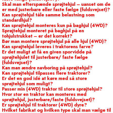
Skal man efterspænde sprøjtehjul – uanset om de
er med justerbare eller faste fælge (fuldsvejset)?
Kan sprøjtehjul tåle samme belastning som
standardhjul?
Kan sprøjtehjul monteres kun på baghjul (4WD)?
Sprøjtehjul monteret på baghjul på en
tohjulstrukket – er det korrekt?
Bør man montere sprøjtehjul på alle hjul (4WD)?
Kan sprøjtehjul leveres i traktorens farve?
Er det muligt at få en given sporvidde på
sprøjtehjulet til justerbare/ faste fælge
(fuldsvejset)?
Kan man ændre navboring på sprøjtehjul?
Kan sprøjtehjul tilpasses flere traktorer?
Er det en god idé at køre med så store
sprøjtehjul som muligt?
Passer min (4WD) traktor til store sprøjtehjul?
Hvor stor en traktor kan monteres med
sprøjtehjul, justerbare/faste (fuldsvejset)?
Er sprøjtehjul til traktorer (4WD) dyre?
Hvilket fabrikat og hvilken type skal man vælge til