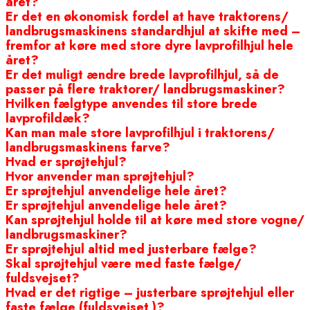
året?
Er det en økonomisk fordel at have traktorens/
landbrugsmaskinens standardhjul at skifte med –
fremfor at køre med store dyre lavprofilhjul hele
året?
Er det muligt ændre brede lavprofilhjul, så de
passer på flere traktorer/ landbrugsmaskiner?
Hvilken fælgtype anvendes til store brede
lavprofildæk?
Kan man male store lavprofilhjul i traktorens/
landbrugsmaskinens farve?
Hvad er sprøjtehjul?
Hvor anvender man sprøjtehjul?
Er sprøjtehjul anvendelige hele året?
Er sprøjtehjul anvendelige hele året?
Kan sprøjtehjul holde til at køre med store vogne/
landbrugsmaskiner?
Er sprøjtehjul altid med justerbare fælge?
Skal sprøjtehjul være med faste fælge/
fuldsvejset?
Hvad er det rigtige – justerbare sprøjtehjul eller
faste fælge (fuldsvejset )?