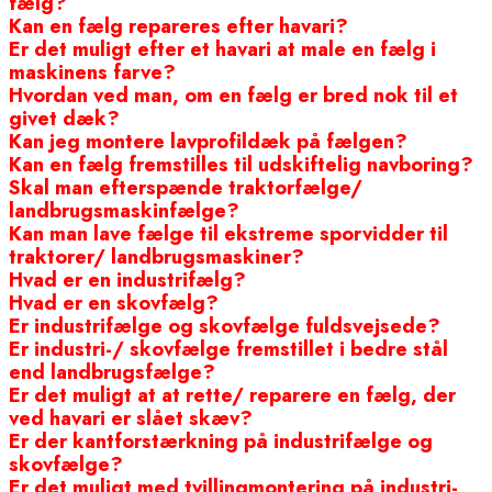
fælg?
Kan en fælg repareres efter havari?
Er det muligt efter et havari at male en fælg i
maskinens farve?
Hvordan ved man, om en fælg er bred nok til et
givet dæk?
Kan jeg montere lavprofildæk på fælgen?
Kan en fælg fremstilles til udskiftelig navboring?
Skal man efterspænde traktorfælge/
landbrugsmaskinfælge?
Kan man lave fælge til ekstreme sporvidder til
traktorer/ landbrugsmaskiner?
Hvad er en industrifælg?
Hvad er en skovfælg?
Er industrifælge og skovfælge fuldsvejsede?
Er industri-/ skovfælge fremstillet i bedre stål
end landbrugsfælge?
Er det muligt at at rette/ reparere en fælg, der
ved havari er slået skæv?
Er der kantforstærkning på industrifælge og
skovfælge?
Er det muligt med tvillingmontering på industri-