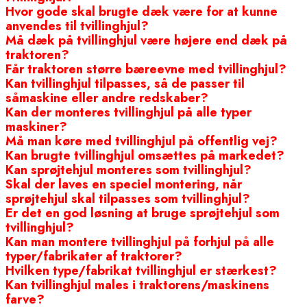
Hvor gode skal brugte dæk være for at kunne
anvendes til tvillinghjul?
Må dæk på tvillinghjul være højere end dæk på
traktoren?
Får traktoren større bæreevne med tvillinghjul?
Kan tvillinghjul tilpasses, så de passer til
såmaskine eller andre redskaber?
Kan der monteres tvillinghjul på alle typer
maskiner?
Må man køre med tvillinghjul på offentlig vej?
Kan brugte tvillinghjul omsættes på markedet?
Kan sprøjtehjul monteres som tvillinghjul?
Skal der laves en speciel montering, når
sprøjtehjul skal tilpasses som tvillinghjul?
Er det en god løsning at bruge sprøjtehjul som
tvillinghjul?
Kan man montere tvillinghjul på forhjul på alle
typer/fabrikater af traktorer?
Hvilken type/fabrikat tvillinghjul er stærkest?
Kan tvillinghjul males i traktorens/maskinens
farve?