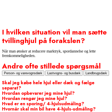
Sommerdæk, vinterdæk og helårsdæk
Forstå dit dæk
Om hjul
Gør det selv
I hvilken situation vil man sætte
tvillinghjul på forakslen?
Når man ønsker at reducere marktryk, spordannelse og lette
fremkommeligheden.
Andre ofte stillede spørgsmål
Person- og varevognsdæk
Lastvogns- og busdæk
Landbrugsdæk
Skal jeg købe hele hjul eller dæk og fælge
separat?
Hvordan opbevarer jeg mine hjul?
Hvordan rengør jeg mine hjul?
Hvad er en sporing/ 4-hjulsudmåling?
Hvornår skal min bil have 4-hjuls-udmåling?