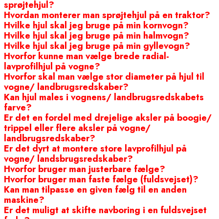
sprøjtehjul?
Hvordan monterer man sprøjtehjul på en traktor?
Hvilke hjul skal jeg bruge på min kornvogn?
Hvilke hjul skal jeg bruge på min halmvogn?
Hvilke hjul skal jeg bruge på min gyllevogn?
Hvorfor kunne man vælge brede radial-
lavprofilhjul på vogne?
Hvorfor skal man vælge stor diameter på hjul til
vogne/ landbrugsredskaber?
Kan hjul males i vognens/ landbrugsredskabets
farve?
Er det en fordel med drejelige aksler på boogie/
trippel eller flere aksler på vogne/
landbrugsredskaber?
Er det dyrt at montere store lavprofilhjul på
vogne/ landsbrugsredskaber?
Hvorfor bruger man justerbare fælge?
Hvorfor bruger man faste fælge (fuldsvejset)?
Kan man tilpasse en given fælg til en anden
maskine?
Er det muligt at skifte navboring i en fuldsvejset