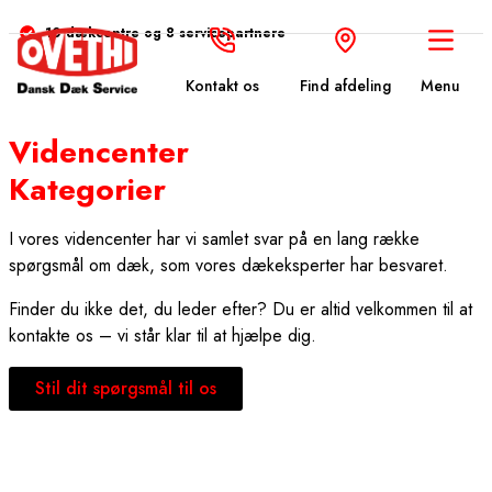
10 dækcentre og 8 servicepartnere
Kontakt os
Find afdeling
Menu
Videncenter
Kategorier
I vores videncenter har vi samlet svar på en lang række
spørgsmål om dæk, som vores dækeksperter har besvaret.
Finder du ikke det, du leder efter? Du er altid velkommen til at
kontakte os – vi står klar til at hjælpe dig.
Stil dit spørgsmål til os
Generelle spørgsmål om dæk
Vedligehold af dæk
Hvad siger loven?