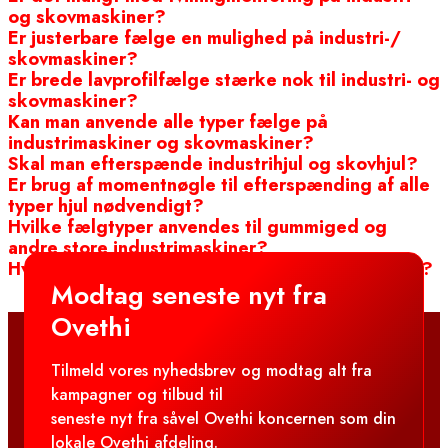
og skovmaskiner?
Er justerbare fælge en mulighed på industri-/
skovmaskiner?
Er brede lavprofilfælge stærke nok til industri- og
skovmaskiner?
Kan man anvende alle typer fælge på
industrimaskiner og skovmaskiner?
Skal man efterspænde industrihjul og skovhjul?
Er brug af momentnøgle til efterspænding af alle
typer hjul nødvendigt?
Hvilke fælgtyper anvendes til gummiged og
andre store industrimaskiner?
Hvad angives dimensionbetegnelsen for fælge i?
Modtag seneste nyt fra
Ovethi
Tilmeld vores nyhedsbrev og modtag alt fra
kampagner og tilbud til
seneste nyt fra såvel Ovethi koncernen som din
lokale Ovethi afdeling.