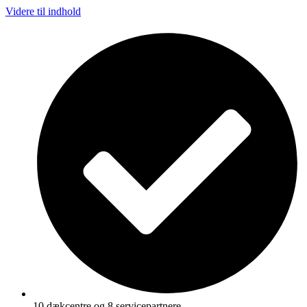
Videre til indhold
10 dækcentre og 8 servicepartnere