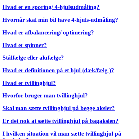
Hvad er en sporing/ 4-hjulsudmåling?
Hvornår skal min bil have 4-hjuls-udmåling?
Hvad er afbalancering/ optimering?
Hvad er spinner?
Stålfælge eller alufælge?
Hvad er definitionen på et hjul (dæk/fælg )?
Hvad er tvillinghjul?
Hvorfor bruger man tvillinghjul?
Skal man sætte tvillinghjul på begge aksler?
Er det nok at sætte tvillinghjul på bagakslen?
I hvilken situation vil man sætte tvillinghjul på