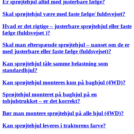
Er sprøjtehjul altid med justerbare fælge?
Skal sprøjtehjul være med faste fælge/ fuldsvejset?
Hvad er det rigtige – justerbare sprøjtehjul eller faste
fælge (fuldsvejset )?
Skal man efterspænde sprøjtehjul – uanset om de er
med justerbare eller faste fælge (fuldsvejset)?
Kan sprøjtehjul tåle samme belastning som
standardhjul?
Kan sprøjtehjul monteres kun på baghjul (4WD)?
Sprøjtehjul monteret på baghjul på en
tohjulstrukket – er det korrekt?
Bør man montere sprøjtehjul på alle hjul (4WD)?
Kan sprøjtehjul leveres i traktorens farve?