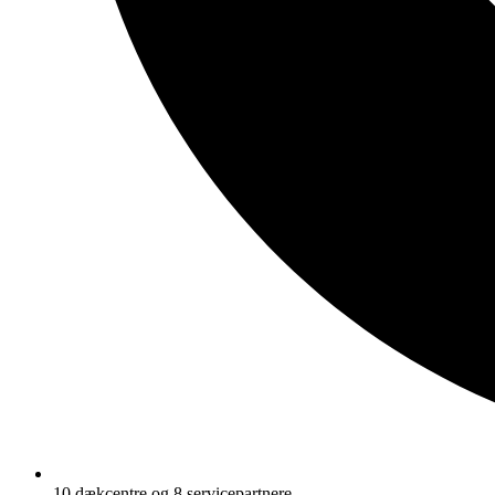
10 dækcentre og 8 servicepartnere