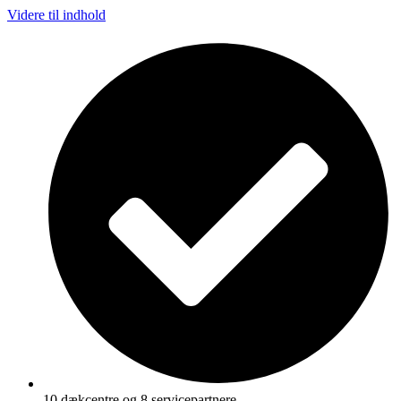
Videre til indhold
10 dækcentre og 8 servicepartnere