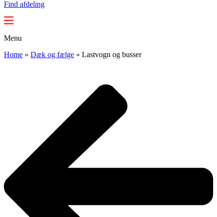
Find afdeling
Menu
Home
»
Dæk og fælge
»
Lastvogn og busser