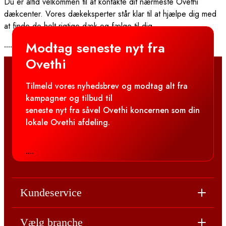
Du er altid velkommen til at kontakte dit nærmeste Ovethi
dækcenter. Vores dækeksperter står klar til at hjælpe dig med
at finde de helt rigtige dæk og fælge til dig.
Modtag seneste nyt fra
....
Ovethi
Tilmeld vores nyhedsbrev og modtag alt fra
kampagner og tilbud til
seneste nyt fra såvel Ovethi koncernen som din
lokale Ovethi afdeling.
....
Kundeservice
Vælg branche