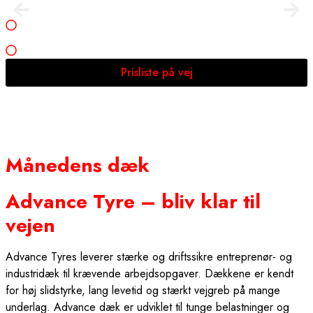
Advance dæk er udviklet til tunge belastninger og giver
stabil og sikker drift i hverdagen.
Et økonomisk valg med høj kvalitet og lav driftsomkostning.
Prisliste på vej
Månedens dæk
Advance Tyre – bliv klar til
vejen
Advance Tyres leverer stærke og driftssikre entreprenør- og
industridæk til krævende arbejdsopgaver. Dækkene er kendt
for høj slidstyrke, lang levetid og stærkt vejgreb på mange
underlag. Advance dæk er udviklet til tunge belastninger og