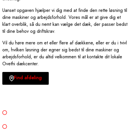
Uanset opgaven hjælper vi dig med at finde den rette løsning til
dine maskiner og arbejdsforhold. Vores mål er at give dig et
klart overblik, så du nemt kan vælge det dæk, der passer bedst
til dine behov og driftskrav.
Vil du høre mere om et eller flere af dækkene, eller er du i tvivl
om, hvilken løsning der egner sig bedst til dine maskiner og
arbejdsforhold, er du altid velkommen til at kontakte dit lokale
Ovethi dækcenter.
Find afdeling
Advance Tyres leverer stærke og driftssikre entreprenør-
og industridæk til krævende arbejdsopgaver.
Dækkene er kendt for høj slidstyrke, lang levetid og stærkt
vejgreb på mange underlag.