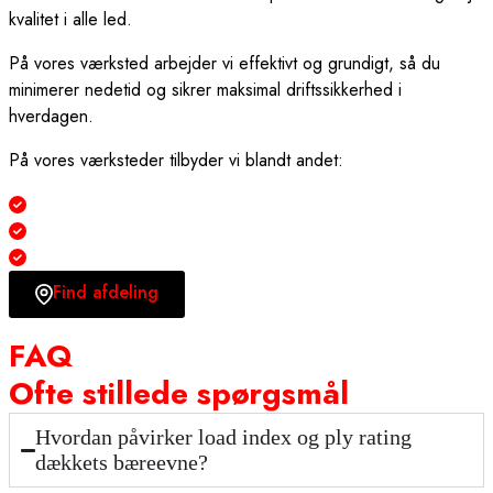
kvalitet i alle led.
På vores værksted arbejder vi effektivt og grundigt, så du
minimerer nedetid og sikrer maksimal driftssikkerhed i
hverdagen.
På vores værksteder tilbyder vi blandt andet:
Hjulskifte
Dækservice til industri og tungt materiel
Kontrol og vedligeholdelse af hjul og dæk
Find afdeling
FAQ
Ofte stillede spørgsmål
Hvordan påvirker load index og ply rating
dækkets bæreevne?