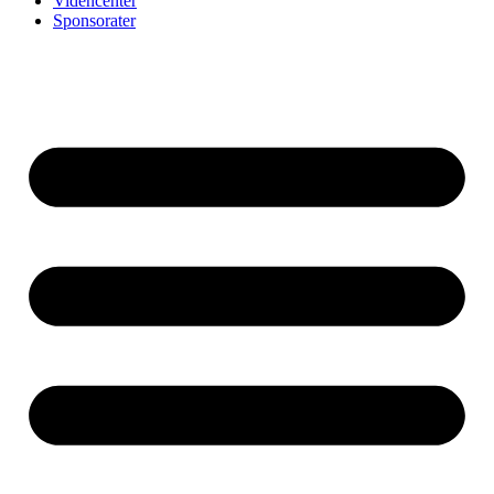
Videncenter
Sponsorater