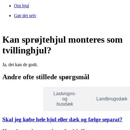
Om hjul
Gør det selv
Kan sprøjtehjul monteres som
tvillinghjul?
Ja, det kan de godt.
Andre ofte stillede spørgsmål
Lastvogns-
Person- og
og
Landbrugsdæk
varevognsdæk
busdæk
Skal jeg købe hele hjul eller dæk og fælge separat?