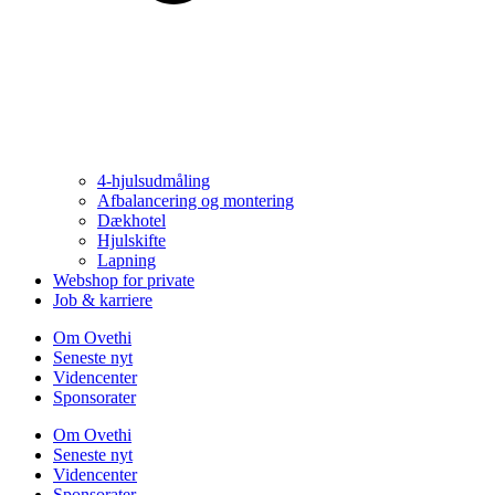
4-hjulsudmåling
Afbalancering og montering
Dækhotel
Hjulskifte
Lapning
Webshop for private
Job & karriere
Om Ovethi
Seneste nyt
Videncenter
Sponsorater
Om Ovethi
Seneste nyt
Videncenter
Sponsorater