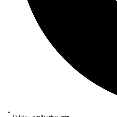
10 dækcentre og 8 servicepartnere