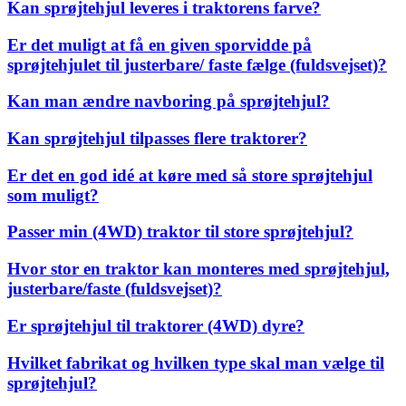
Kan sprøjtehjul leveres i traktorens farve?
Er det muligt at få en given sporvidde på
sprøjtehjulet til justerbare/ faste fælge (fuldsvejset)?
Kan man ændre navboring på sprøjtehjul?
Kan sprøjtehjul tilpasses flere traktorer?
Er det en god idé at køre med så store sprøjtehjul
som muligt?
Passer min (4WD) traktor til store sprøjtehjul?
Hvor stor en traktor kan monteres med sprøjtehjul,
justerbare/faste (fuldsvejset)?
Er sprøjtehjul til traktorer (4WD) dyre?
Hvilket fabrikat og hvilken type skal man vælge til
sprøjtehjul?