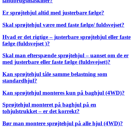
landbrugsmaskiner?
Er sprøjtehjul altid med justerbare fælge?
Skal sprøjtehjul være med faste fælge/ fuldsvejset?
Hvad er det rigtige – justerbare sprøjtehjul eller faste
fælge (fuldsvejset )?
Skal man efterspænde sprøjtehjul – uanset om de er
med justerbare eller faste fælge (fuldsvejset)?
Kan sprøjtehjul tåle samme belastning som
standardhjul?
Kan sprøjtehjul monteres kun på baghjul (4WD)?
Sprøjtehjul monteret på baghjul på en
tohjulstrukket – er det korrekt?
Bør man montere sprøjtehjul på alle hjul (4WD)?