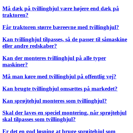
Må dæk på tvillinghjul være højere end dæk på
traktoren?
Får traktoren større bæreevne med tvillinghjul?
Kan tvillinghjul tilpasses, så de passer til såmaskine
eller andre redskaber?
Kan der monteres tvillinghjul på alle typer
maskiner?
Må man køre med tvillinghjul på offentlig vej?
Kan brugte tvillinghjul omsættes på markedet?
Kan sprøjtehjul monteres som tvillinghjul?
Skal der laves en speciel montering, når sprøjtehjul
skal tilpasses som tvillinghjul?
Er det en god løsning at bruge sprøjtehjul som