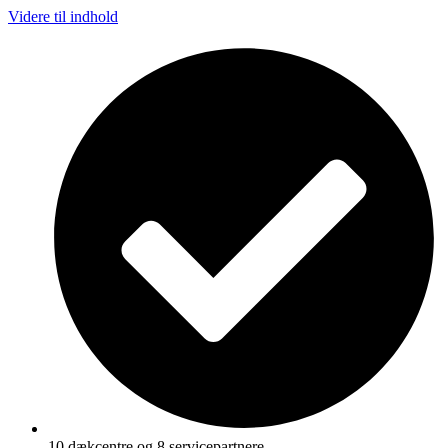
Videre til indhold
10 dækcentre og 8 servicepartnere