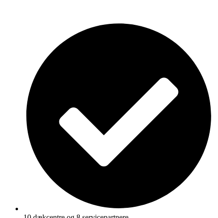
10 dækcentre og 8 servicepartnere