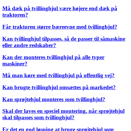
Må dæk på tvillinghjul være højere end dæk på
traktoren?
Får traktoren større bæreevne med tvillinghjul?
Kan tvillinghjul tilpasses, så de passer til såmaskine
eller andre redskaber?
Kan der monteres tvillinghjul på alle typer
maskiner?
Må man køre med tvillinghjul på offentlig vej?
Kan brugte tvillinghjul omsættes på markedet?
Kan sprøjtehjul monteres som tvillinghjul?
Skal der laves en speciel montering, når sprøjtehjul
skal tilpasses som tvillinghjul?
Er det en god løsning at bruge sprøjtehjul som