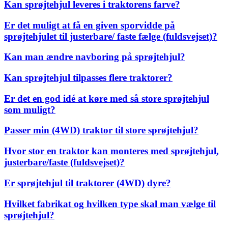
Kan sprøjtehjul leveres i traktorens farve?
Er det muligt at få en given sporvidde på
sprøjtehjulet til justerbare/ faste fælge (fuldsvejset)?
Kan man ændre navboring på sprøjtehjul?
Kan sprøjtehjul tilpasses flere traktorer?
Er det en god idé at køre med så store sprøjtehjul
som muligt?
Passer min (4WD) traktor til store sprøjtehjul?
Hvor stor en traktor kan monteres med sprøjtehjul,
justerbare/faste (fuldsvejset)?
Er sprøjtehjul til traktorer (4WD) dyre?
Hvilket fabrikat og hvilken type skal man vælge til
sprøjtehjul?