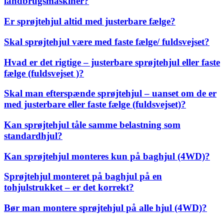
landbrugsmaskiner?
Er sprøjtehjul altid med justerbare fælge?
Skal sprøjtehjul være med faste fælge/ fuldsvejset?
Hvad er det rigtige – justerbare sprøjtehjul eller faste
fælge (fuldsvejset )?
Skal man efterspænde sprøjtehjul – uanset om de er
med justerbare eller faste fælge (fuldsvejset)?
Kan sprøjtehjul tåle samme belastning som
standardhjul?
Kan sprøjtehjul monteres kun på baghjul (4WD)?
Sprøjtehjul monteret på baghjul på en
tohjulstrukket – er det korrekt?
Bør man montere sprøjtehjul på alle hjul (4WD)?