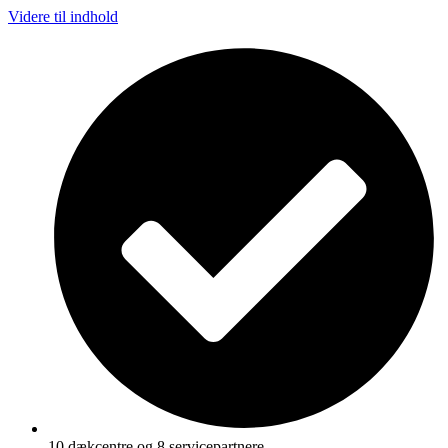
Videre til indhold
10 dækcentre og 8 servicepartnere