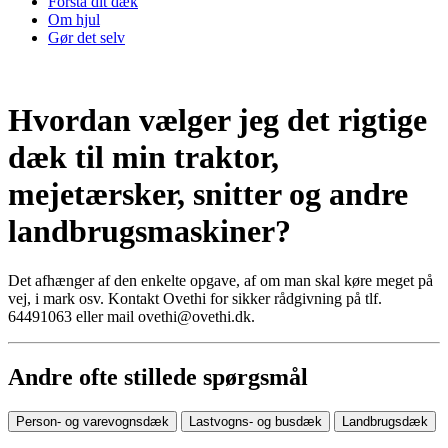
Forstå dit dæk
Om hjul
Gør det selv
Hvordan vælger jeg det rigtige
dæk til min traktor,
mejetærsker, snitter og andre
landbrugsmaskiner?
Det afhænger af den enkelte opgave, af om man skal køre meget på
vej, i mark osv. Kontakt Ovethi for sikker rådgivning på tlf.
64491063 eller mail ovethi@ovethi.dk.
Andre ofte stillede spørgsmål
Person- og varevognsdæk
Lastvogns- og busdæk
Landbrugsdæk