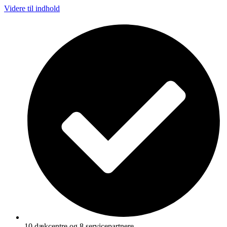
Videre til indhold
10 dækcentre og 8 servicepartnere