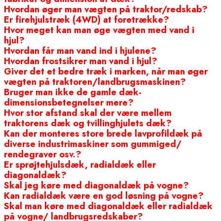
Hvordan øger man vægten på traktor/redskab?
Er firehjulstræk (4WD) at foretrække?
Hvor meget kan man øge vægten med vand i
hjul?
Hvordan får man vand ind i hjulene?
Hvordan frostsikrer man vand i hjul?
Giver det et bedre træk i marken, når man øger
vægten på traktoren/landbrugsmaskinen?
Bruger man ikke de gamle dæk-
dimensionsbetegnelser mere?
Hvor stor afstand skal der være mellem
traktorens dæk og tvillinghjulets dæk?
Kan der monteres store brede lavprofildæk på
diverse industrimaskiner som gummiged/
rendegraver osv.?
Er sprøjtehjulsdæk, radialdæk eller
diagonaldæk?
Skal jeg køre med diagonaldæk på vogne?
Kan radialdæk være en god løsning på vogne?
Skal man køre med diagonaldæk eller radialdæk
på vogne/ landbrugsredskaber?