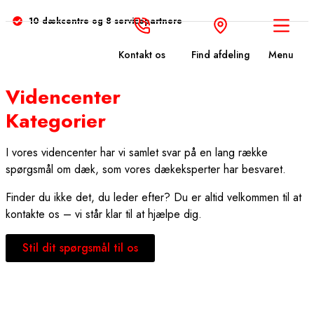
10 dækcentre og 8 servicepartnere
Kontakt os
Find afdeling
Menu
Videncenter
Kategorier
I vores videncenter har vi samlet svar på en lang række
spørgsmål om dæk, som vores dækeksperter har besvaret.
Finder du ikke det, du leder efter? Du er altid velkommen til at
kontakte os – vi står klar til at hjælpe dig.
Stil dit spørgsmål til os
Generelle spørgsmål om dæk
Vedligehold af dæk
Hvad siger loven?