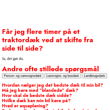
Sommerdæk, vinterdæk og helårsdæk
Forstå dit dæk
Om hjul
Gør det selv
Får jeg flere timer på et
traktordæk ved at skifte fra
side til side?
Ja, det gør du.
Andre ofte stillede spørgsmål
Person- og varevognsdæk
Lastvogns- og busdæk
Landbrugsdæk
Hvordan vælger jeg det bedste dæk til min bil?
Må jeg køre med ”blandede” dæk?
Hvor skal de bedste dæk sidde?
Hvilke dæk kan min bil køre på?
Hvad er aquaplaning?