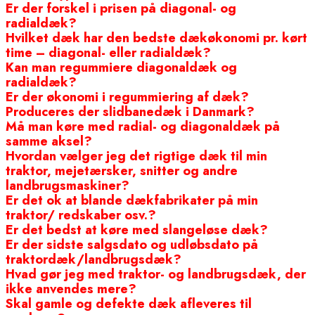
Er der forskel i prisen på diagonal- og
radialdæk?
Hvilket dæk har den bedste dækøkonomi pr. kørt
time – diagonal- eller radialdæk?
Kan man regummiere diagonaldæk og
radialdæk?
Er der økonomi i regummiering af dæk?
Produceres der slidbanedæk i Danmark?
Må man køre med radial- og diagonaldæk på
samme aksel?
Hvordan vælger jeg det rigtige dæk til min
traktor, mejetærsker, snitter og andre
landbrugsmaskiner?
Er det ok at blande dækfabrikater på min
traktor/ redskaber osv.?
Er det bedst at køre med slangeløse dæk?
Er der sidste salgsdato og udløbsdato på
traktordæk/landbrugsdæk?
Hvad gør jeg med traktor- og landbrugsdæk, der
ikke anvendes mere?
Skal gamle og defekte dæk afleveres til