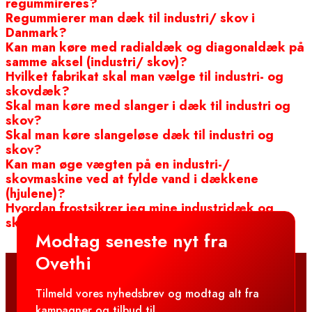
regummireres?
Regummierer man dæk til industri/ skov i
Danmark?
Kan man køre med radialdæk og diagonaldæk på
samme aksel (industri/ skov)?
Hvilket fabrikat skal man vælge til industri- og
skovdæk?
Skal man køre med slanger i dæk til industri og
skov?
Skal man køre slangeløse dæk til industri og
skov?
Kan man øge vægten på en industri-/
skovmaskine ved at fylde vand i dækkene
(hjulene)?
Hvordan frostsikrer jeg mine industridæk og
skovdæk, når jeg har vand i hjulene?
Modtag seneste nyt fra
Ovethi
Tilmeld vores nyhedsbrev og modtag alt fra
kampagner og tilbud til