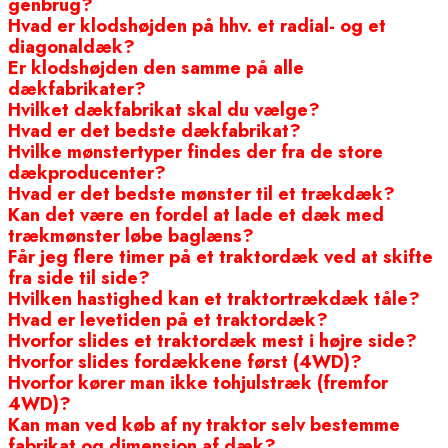
genbrug?
Hvad er klodshøjden på hhv. et radial- og et
diagonaldæk?
Er klodshøjden den samme på alle
dækfabrikater?
Hvilket dækfabrikat skal du vælge?
Hvad er det bedste dækfabrikat?
Hvilke mønstertyper findes der fra de store
dækproducenter?
Hvad er det bedste mønster til et trækdæk?
Kan det være en fordel at lade et dæk med
trækmønster løbe baglæns?
Får jeg flere timer på et traktordæk ved at skifte
fra side til side?
Hvilken hastighed kan et traktortrækdæk tåle?
Hvad er levetiden på et traktordæk?
Hvorfor slides et traktordæk mest i højre side?
Hvorfor slides fordækkene først (4WD)?
Hvorfor kører man ikke tohjulstræk (fremfor
4WD)?
Kan man ved køb af ny traktor selv bestemme
fabrikat og dimension af dæk?