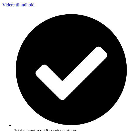
Videre til indhold
10 dækcentre og 8 servicepartnere