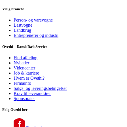
Vælg branche
Person- og varevogne
Lastvogne
Landbrug
Entreprenører og industri
Ovethi – Dansk Dæk Service
Find afdeling
Nyheder
Videncenter
Job & karriere
Hvem er Ovethi?
Firmainfo
Salgs- og leveringsbetingelser
Krav til leverandører
Sponsorater
Følg Ovethi her