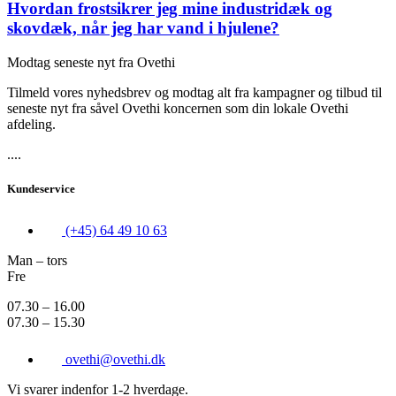
Hvordan frostsikrer jeg mine industridæk og
skovdæk, når jeg har vand i hjulene?
Modtag seneste nyt fra Ovethi
Tilmeld vores nyhedsbrev og modtag alt fra kampagner og tilbud til
seneste nyt fra såvel Ovethi koncernen som din lokale Ovethi
afdeling.
....
Kundeservice
(+45) 64 49 10 63
Man – tors
Fre
07.30 – 16.00
07.30 – 15.30
ovethi@ovethi.dk
Vi svarer indenfor 1-2 hverdage.