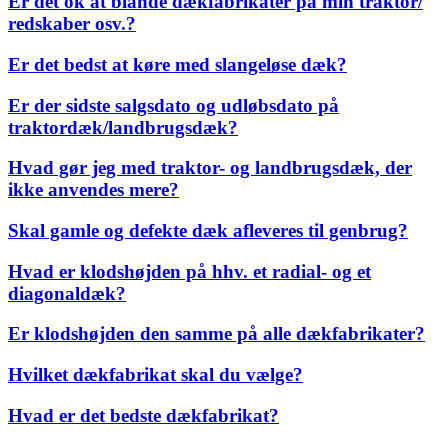
Er det ok at blande dækfabrikater på min traktor/
redskaber osv.?
Er det bedst at køre med slangeløse dæk?
Er der sidste salgsdato og udløbsdato på
traktordæk/landbrugsdæk?
Hvad gør jeg med traktor- og landbrugsdæk, der
ikke anvendes mere?
Skal gamle og defekte dæk afleveres til genbrug?
Hvad er klodshøjden på hhv. et radial- og et
diagonaldæk?
Er klodshøjden den samme på alle dækfabrikater?
Hvilket dækfabrikat skal du vælge?
Hvad er det bedste dækfabrikat?