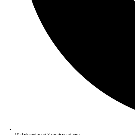
10 dækcentre og 8 servicepartnere