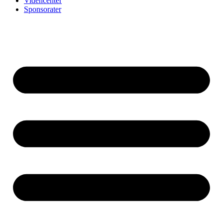
Videncenter
Sponsorater