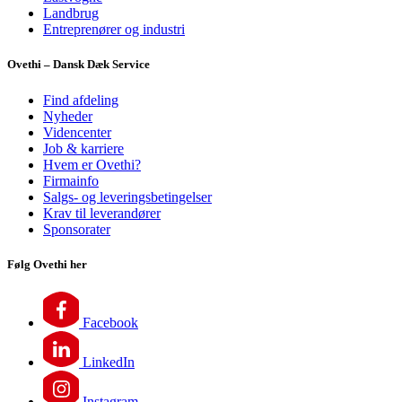
Landbrug
Entreprenører og industri
Ovethi – Dansk Dæk Service
Find afdeling
Nyheder
Videncenter
Job & karriere
Hvem er Ovethi?
Firmainfo
Salgs- og leveringsbetingelser
Krav til leverandører
Sponsorater
Følg Ovethi her
Facebook
LinkedIn
Instagram