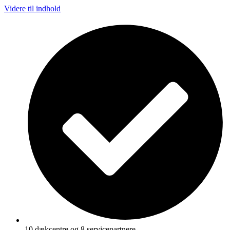
Videre til indhold
10 dækcentre og 8 servicepartnere