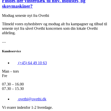
Findes der vinterdæk til hhv. industri- og
skovmaskiner?
Modtag seneste nyt fra Ovethi
Tilmeld vores nyhedsbrev og modtag alt fra kampagner og tilbud til
seneste nyt fra såvel Ovethi koncernen som din lokale Ovethi
afdeling.
....
Kundeservice
(+45) 64 49 10 63
Man – tors
Fre
07.30 – 16.00
07.30 – 15.30
ovethi@ovethi.dk
Vi svarer indenfor 1-2 hverdage.