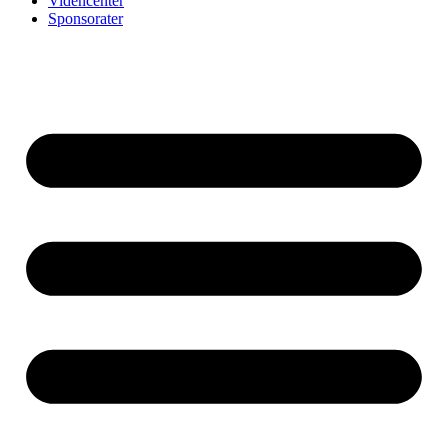
Videncenter
Sponsorater