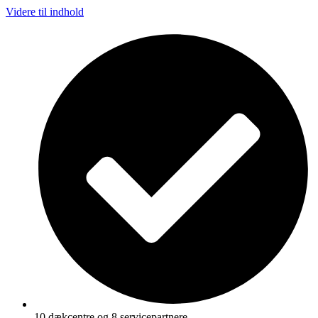
Videre til indhold
10 dækcentre og 8 servicepartnere