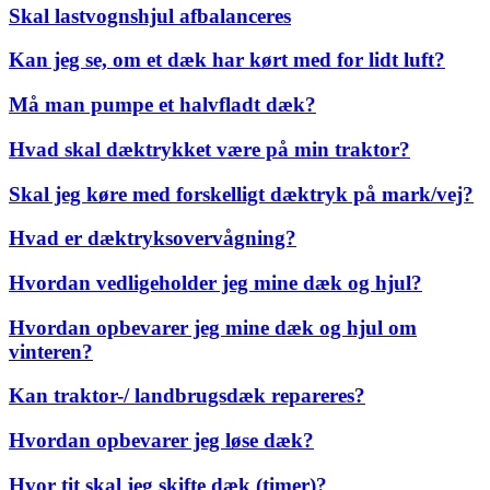
Skal lastvognshjul afbalanceres
Kan jeg se, om et dæk har kørt med for lidt luft?
Må man pumpe et halvfladt dæk?
Hvad skal dæktrykket være på min traktor?
Skal jeg køre med forskelligt dæktryk på mark/vej?
Hvad er dæktryksovervågning?
Hvordan vedligeholder jeg mine dæk og hjul?
Hvordan opbevarer jeg mine dæk og hjul om
vinteren?
Kan traktor-/ landbrugsdæk repareres?
Hvordan opbevarer jeg løse dæk?
Hvor tit skal jeg skifte dæk (timer)?