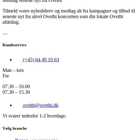
Modtag seneste nyt fra Ovethi
Tilmeld vores nyhedsbrev og modtag alt fra kampagner og tilbud til
seneste nyt fra såvel Ovethi koncernen som din lokale Ovethi
afdeling.
....
Kundeservice
(+45) 64 49 10 63
Man – tors
Fre
07.30 – 16.00
07.30 – 15.30
ovethi@ovethi.dk
Vi svarer indenfor 1-2 hverdage.
Vælg branche