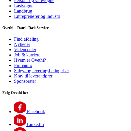
Person- og varevogne
Lastvogne
Landbrug
Entreprenører og industri
Ovethi – Dansk Dæk Service
Find afdeling
Nyheder
Videncenter
Job & karriere
Hvem er Ovethi?
Firmainfo
Salgs- og leveringsbetingelser
Krav til leverandører
Sponsorater
Følg Ovethi her
Facebook
LinkedIn