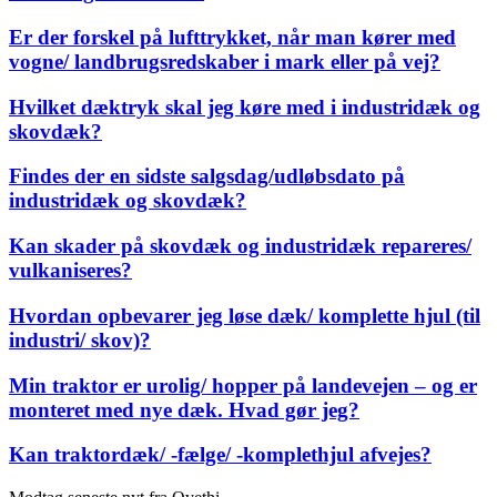
Er der forskel på lufttrykket, når man kører med
vogne/ landbrugsredskaber i mark eller på vej?
Hvilket dæktryk skal jeg køre med i industridæk og
skovdæk?
Findes der en sidste salgsdag/udløbsdato på
industridæk og skovdæk?
Kan skader på skovdæk og industridæk repareres/
vulkaniseres?
Hvordan opbevarer jeg løse dæk/ komplette hjul (til
industri/ skov)?
Min traktor er urolig/ hopper på landevejen – og er
monteret med nye dæk. Hvad gør jeg?
Kan traktordæk/ -fælge/ -komplethjul afvejes?