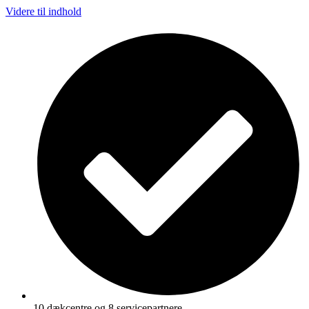
Videre til indhold
10 dækcentre og 8 servicepartnere