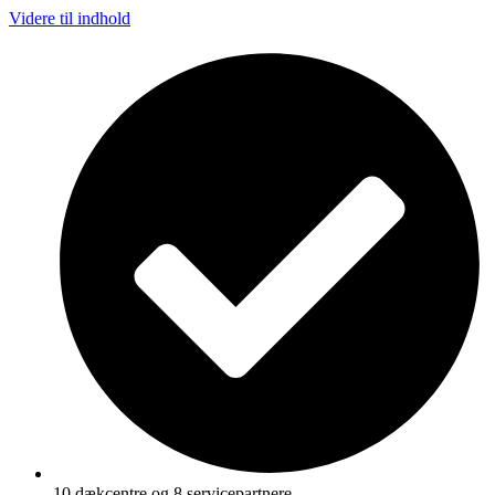
Videre til indhold
10 dækcentre og 8 servicepartnere