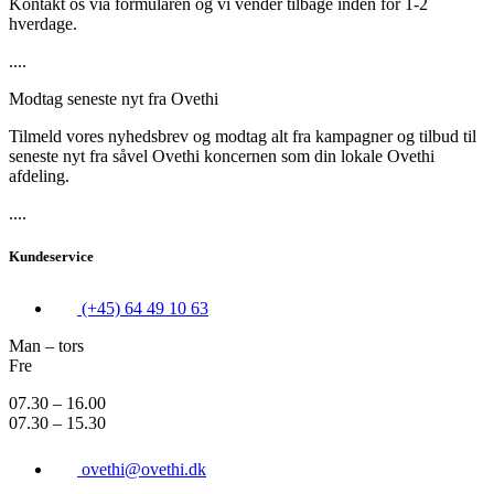
Kontakt os via formularen og vi vender tilbage inden for 1-2
hverdage.
....
Modtag seneste nyt fra Ovethi
Tilmeld vores nyhedsbrev og modtag alt fra kampagner og tilbud til
seneste nyt fra såvel Ovethi koncernen som din lokale Ovethi
afdeling.
....
Kundeservice
(+45) 64 49 10 63
Man – tors
Fre
07.30 – 16.00
07.30 – 15.30
ovethi@ovethi.dk