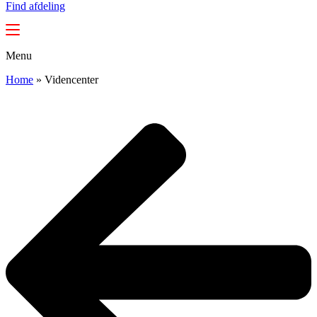
Find afdeling
Menu
Home
»
Videncenter