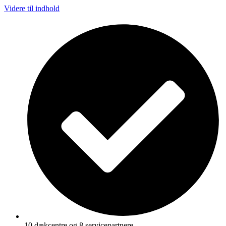
Videre til indhold
10 dækcentre og 8 servicepartnere