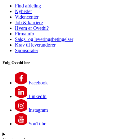
Find afdeling
Nyheder
Videncenter
Job & karriere
Hvem er Ovethi?
Firmainfo
Salgs- og leveringsbetingelser
Krav til leverandører
Sponsorater
Følg Ovethi her
Facebook
LinkedIn
Instagram
YouTube