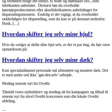
og fremmest bruge det udstyr, fx bolte og møtrikker osv., som
fabrikanten anbefaler. Dernæst bør du overholde
køretøjsproducentens eller akselfabrikantens anbefalinger for
tilspændingsmoment. Endelig er det vigtigt, at du overholder
rækkefølgen for tilspænding, som du kan se på skemaet nedenfor.
Husk, […]
Hvordan skifter jeg selv mine hjul?
Hvis du vælger at skifte dine hjul selv, er der et par ting, du bør være
opmærksom på:
Hvordan skifter jeg selv mine dæk?
Kun specialuddannet personale må afmontere og montere dæk. Det
er med andre ord ikke ’gør-det-selv’-arbejde.
Modtag seneste nyt fra Ovethi
Tilmeld vores nyhedsbrev og modtag alt fra kampagner og tilbud til
seneste nyt fra såvel Ovethi koncernen som din lokale Ovethi
afdeling.
....