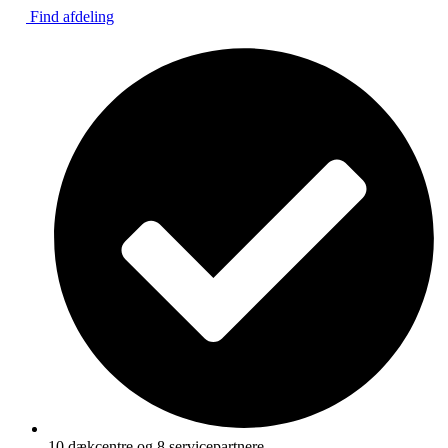
Find afdeling
10 dækcentre og 8 servicepartnere