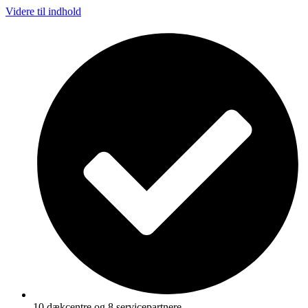
Videre til indhold
10 dækcentre og 8 servicepartnere