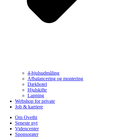
4-hjulsudmåling
Afbalancering og montering
Dækhotel
Hjulskifte
Lapning
Webshop for private
Job & karriere
Om Ovethi
Seneste nyt
Videncenter
Sponsorater