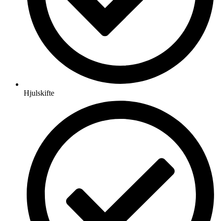
Hjulskifte