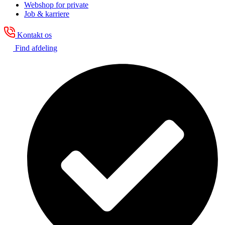
Webshop for private
Job & karriere
Kontakt os
Find afdeling