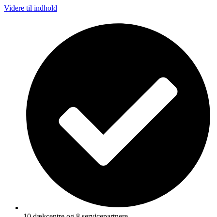
Videre til indhold
10 dækcentre og 8 servicepartnere