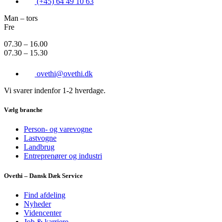
(+45) 64 49 10 63
Man – tors
Fre
07.30 – 16.00
07.30 – 15.30
ovethi@ovethi.dk
Vi svarer indenfor 1-2 hverdage.
Vælg branche
Person- og varevogne
Lastvogne
Landbrug
Entreprenører og industri
Ovethi – Dansk Dæk Service
Find afdeling
Nyheder
Videncenter
Job & karriere