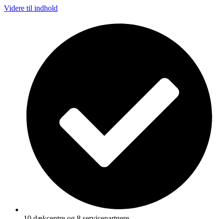
Videre til indhold
10 dækcentre og 8 servicepartnere