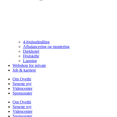
4-hjulsudmåling
Afbalancering og montering
Dækhotel
Hjulskifte
Lapning
Webshop for private
Job & karriere
Om Ovethi
Seneste nyt
Videncenter
Sponsorater
Om Ovethi
Seneste nyt
Videncenter
Sponsorater