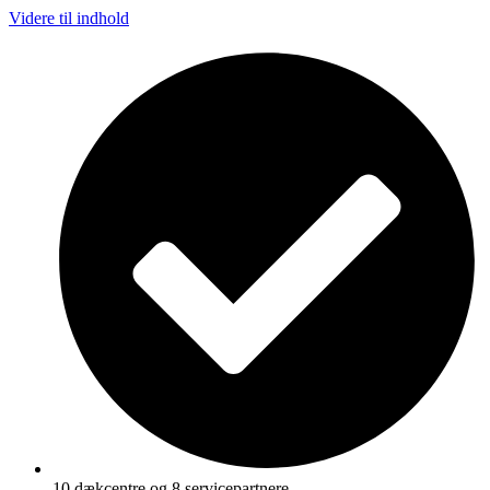
Videre til indhold
10 dækcentre og 8 servicepartnere