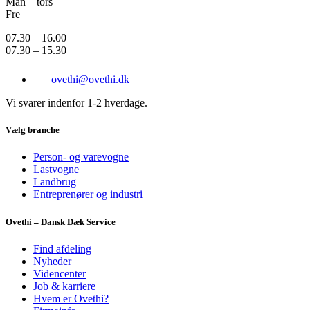
Man – tors
Fre
07.30 – 16.00
07.30 – 15.30
ovethi@ovethi.dk
Vi svarer indenfor 1-2 hverdage.
Vælg branche
Person- og varevogne
Lastvogne
Landbrug
Entreprenører og industri
Ovethi – Dansk Dæk Service
Find afdeling
Nyheder
Videncenter
Job & karriere
Hvem er Ovethi?