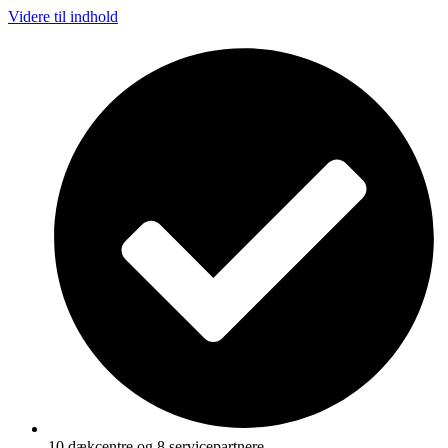
Videre til indhold
10 dækcentre og 8 servicepartnere