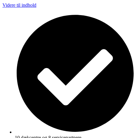
Videre til indhold
10 dækcentre og 8 servicepartnere