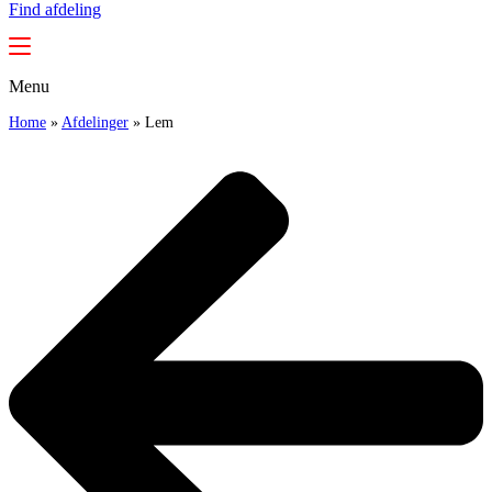
Find afdeling
Menu
Home
»
Afdelinger
»
Lem